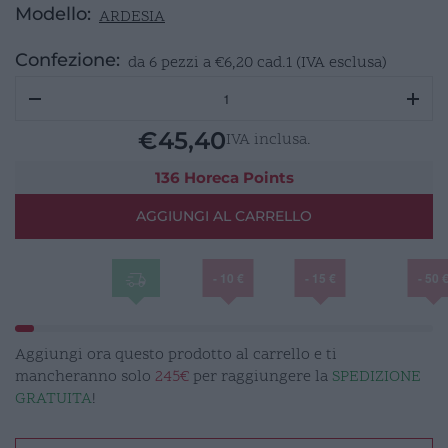
Modello:
ARDESIA
Confezione:
da 6 pezzi a
€
6,20
cad.1 (IVA esclusa)
ARDESIA
Piatto
naturale
€
45,40
IVA inclusa.
rotondo
Ø
136 Horeca Points
33cm
AGGIUNGI AL CARRELLO
quantità
- 10 €
- 15 €
- 50 
Aggiungi ora questo prodotto al carrello e ti
mancheranno solo
245€
per raggiungere la
SPEDIZIONE
GRATUITA
!