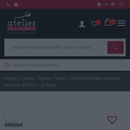
Skip
to
Chiusura estiva dal 10 al 14 agosto. Scopri di più.
content
Cart
(0)
0
Scopri il catalogo prodotti
Home
/
Tavola
/
Taglieri Tavola
/ ARDESIA Piatto naturale
rotondo Ø 33cm - 6 Pezzi
ARDESIA