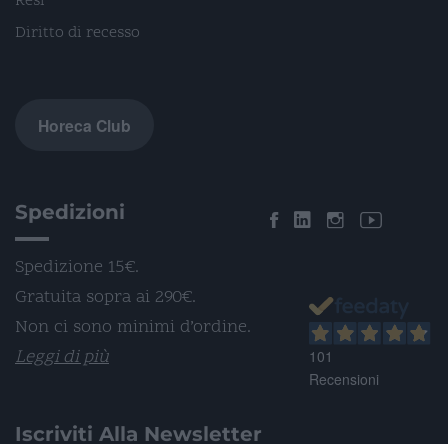
Resi
Diritto di recesso
Horeca Club
Spedizioni
Spedizione 15€.
Gratuita sopra ai 290€.
Non ci sono minimi d’ordine.
Leggi di più
101
Recensioni
Iscriviti Alla Newsletter