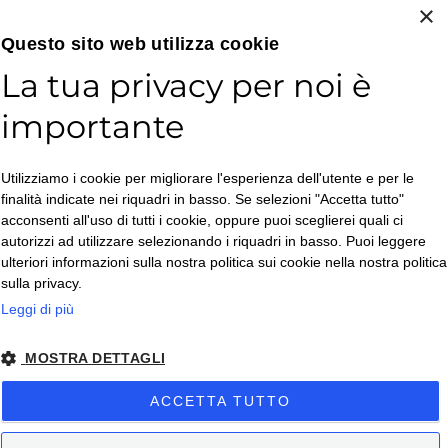
×
Email*
Questo sito web utilizza cookie
La tua privacy per noi è
importante
Accetto la
Utilizziamo i cookie per migliorare l'esperienza dell'utente e per le
Privacy Policy
*
finalità indicate nei riquadri in basso. Se selezioni "Accetta tutto"
ISCRIVITI
acconsenti all'uso di tutti i cookie, oppure puoi sceglierei quali ci
autorizzi ad utilizzare selezionando i riquadri in basso. Puoi leggere
ulteriori informazioni sulla nostra politica sui cookie nella nostra politica
sulla privacy.
Leggi di più
MOSTRA DETTAGLI
Copyright © 2026. All Rights Reserved.
ACCETTA TUTTO
Privacy policy
– Condizioni di Vendita
– Condizioni di Vendita Business
-