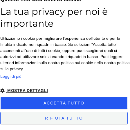
La tua privacy per noi è
importante
Accetto la
Utilizziamo i cookie per migliorare l'esperienza dell'utente e per le
Privacy Policy
*
finalità indicate nei riquadri in basso. Se selezioni "Accetta tutto"
ISCRIVITI
acconsenti all'uso di tutti i cookie, oppure puoi sceglierei quali ci
autorizzi ad utilizzare selezionando i riquadri in basso. Puoi leggere
ulteriori informazioni sulla nostra politica sui cookie nella nostra politica
sulla privacy.
Leggi di più
MOSTRA DETTAGLI
Copyright © 2026. All Rights Reserved.
ACCETTA TUTTO
Privacy policy
– Condizioni di Vendita
– Condizioni di Vendita Business
-
Impostazioni Cookies
RIFIUTA TUTTO
Sito creato da
etinet.it
Sitemap