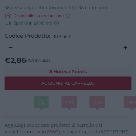
38 pezzi disponibili (ordinabile) / 38 confezioni
Disponibile su ordinazione
Spedito in 24/48 ore
Codice Prodotto:
SUP|3601
Bastardella
Inox
ø16
€
2,86
(IVA inclusa)
h6,5cm
quantità
8 Horeca Points
AGGIUNGI AL CARRELLO
- 10 €
- 15 €
- 50 
Aggiungi ora questo prodotto al carrello e ti
mancheranno solo
288€
per raggiungere la
SPEDIZIONE