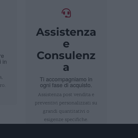
Assistenza
i
e
Consulenz
re
i in
a
a,
Ti accompagniamo in
ogni fase di acquisto.
ro.
Assistenza post vendita e
preventivi personalizzati su
grandi quantitativi o
esigenze specifiche.