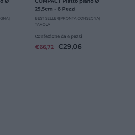
do Ø
COMPACT Piatto piano Ø
25,5cm - 6 Pezzi
EGNA
|
BEST SELLER
|
PRONTA CONSEGNA
|
TAVOLA
Confezione da 6 pezzi
€
29,06
€
66,72