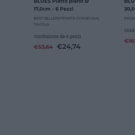
BLUES Piatto piano Ø
BLU
17,0cm - 6 Pezzi
30,0
BEST SELLER
|
PRONTA CONSEGNA
|
PRON
TAVOLA
Conf
Confezione da 6 pezzi
€
16
€
24,74
€
53,64