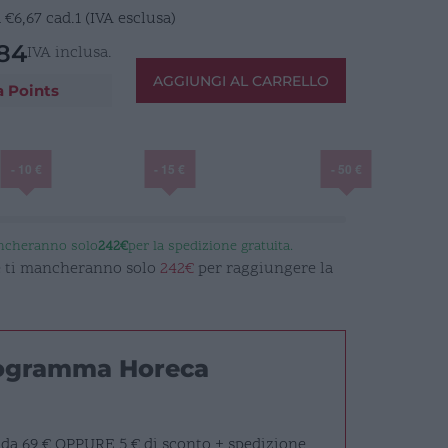
a
€
6,67
cad.1 (IVA esclusa)
84
IVA inclusa.
AGGIUNGI AL CARRELLO
a Points
- 10 €
- 15 €
- 50 €
ancheranno solo
242€
per la spedizione gratuita.
 e ti mancheranno solo
242€
per raggiungere la
rogramma Horeca
 da 69 €
OPPURE
5 € di sconto + spedizione