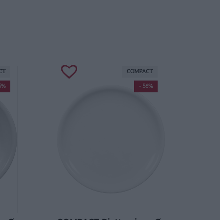
CT
COMPACT
5%
- 56%