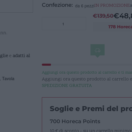
Confezione:
IN PROMOZIONE
da 6 pezzi
€
48,
€
139,50
BLUES
178 Horec
Piatto
ann.
piano
Ø
28,0cm
quantità
iglie
e
adatti al
Aggiungi ora questo prodotto al carrello e ti m
,
Tavola
Aggiungi ora questo prodotto al carrello
SPEDIZIONE GRATUITA
Soglie e Premi del p
700 Horeca Points
10 € di sconto - su un carrello minimo