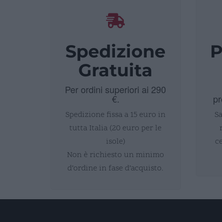
Spedizione
P
Gratuita
Per ordini superiori ai 290
€.
pr
Spedizione fissa a 15 euro in
Sa
tutta Italia (20 euro per le
isole)
c
Non è richiesto un minimo
d’ordine in fase d’acquisto.