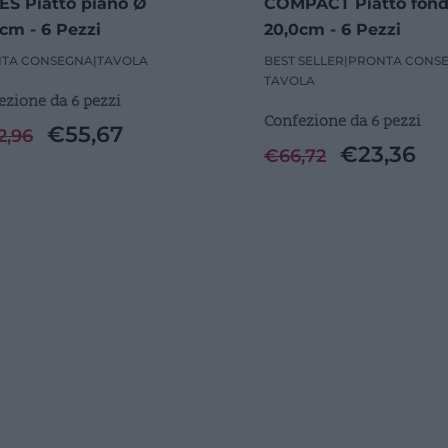
ES Piatto piano Ø
COMPACT Piatto fon
cm - 6 Pezzi
20,0cm - 6 Pezzi
TA CONSEGNA
|
TAVOLA
BEST SELLER
|
PRONTA CONS
TAVOLA
ezione da 6 pezzi
Confezione da 6 pezzi
€
55,67
2,96
€
23,36
€
66,72