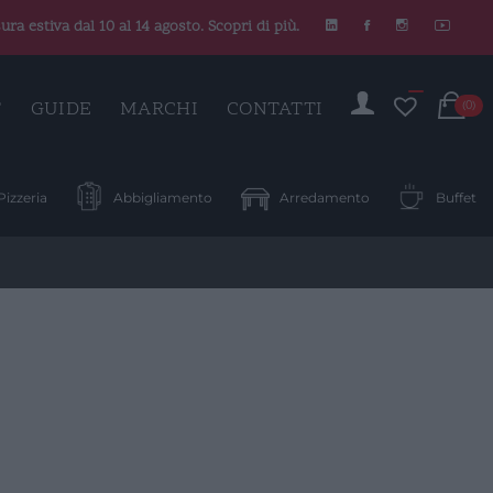
ura estiva dal 10 al 14 agosto. Scopri di più.
C
T
GUIDE
MARCHI
CONTATTI
(0)
Pizzeria
Abbigliamento
Arredamento
Buffet