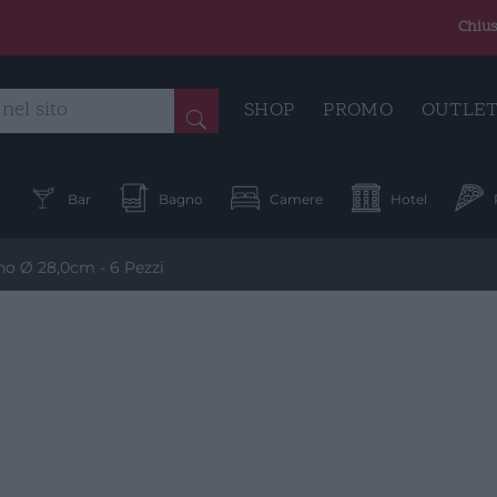
Chius
SHOP
PROMO
OUTLE
a
Bar
Bagno
Camere
Hotel
no Ø 28,0cm - 6 Pezzi