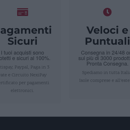
agamenti
Veloci e
Sicuri
Puntual
I tuoi acquisti sono
Consegna in 24/48 o
otetti e sicuri al 100%.
sui più di 3000 prodott
Pronta Consegna.
tispay, Paypal, Paga in 3
Spediamo in tutta Itali
rate e Circuito NexiPay
Isole comprese e all’este
ertificato per pagamenti
elettronici.