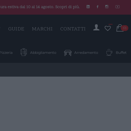
ura estiva dal 10 al 14 agosto. Scopri di più.
C
T
GUIDE
MARCHI
CONTATTI
(0)
Pizzeria
Abbigliamento
Arredamento
Buffet