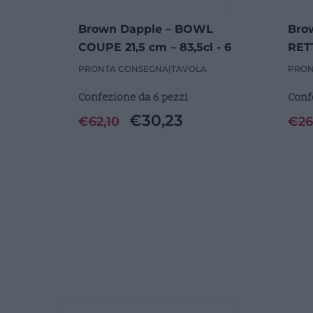
Brown Dapple – BOWL
Bro
COUPE 21,5 cm – 83,5cl - 6
RET
Pezzi
16,7
PRONTA CONSEGNA
|
TAVOLA
PRON
Confezione da 6 pezzi
Conf
€
30,23
€
62,10
€
26