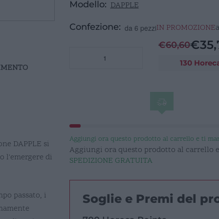
Modello:
DAPPLE
Confezione:
IN PROMOZIONE
da 6 pezzi
€
35,
€
60,60
Brown
130 Horec
Dapple
RIMENTO
-
TAZZA
CON
MANICO
8,5cl
quantità
Aggiungi ora questo prodotto al carrello e ti m
ione DAPPLE si
Aggiungi ora questo prodotto al carrello
o l'emergere di
SPEDIZIONE GRATUITA
po passato, i
Soglie e Premi del p
remamente