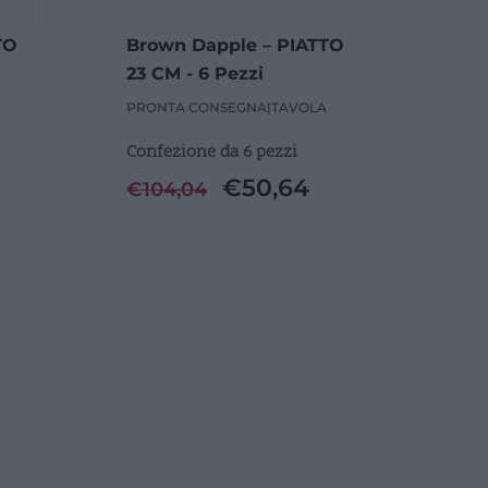
TO
Brown Dapple – PIATTO
23 CM - 6 Pezzi
PRONTA CONSEGNA
|
TAVOLA
Confezione da 6 pezzi
€
50,64
€
104,04