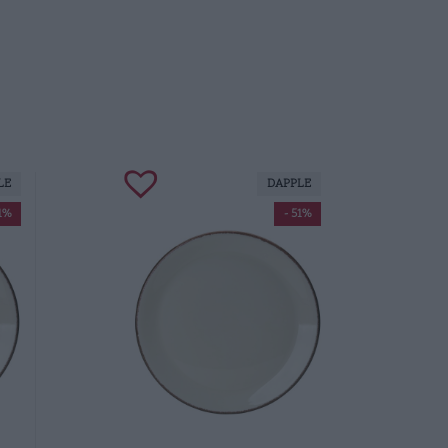
LE
DAPPLE
51%
- 51%