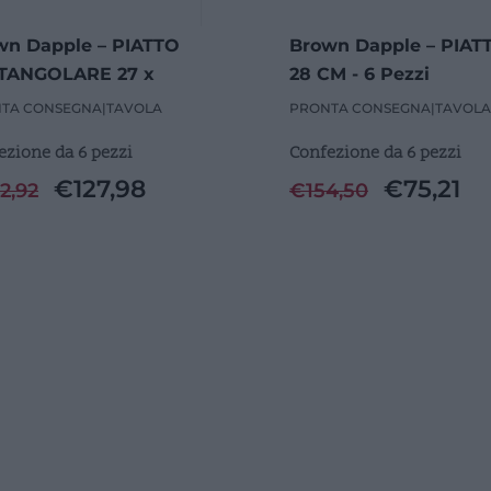
wn Dapple – PIATTO
Brown Dapple – PIAT
TANGOLARE 27 x
28 CM - 6 Pezzi
5 cm - 6 Pezzi
TA CONSEGNA
|
TAVOLA
PRONTA CONSEGNA
|
TAVOLA
ezione da 6 pezzi
Confezione da 6 pezzi
€
127,98
€
75,21
2,92
€
154,50