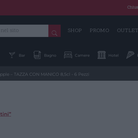
Chius
SHOP
PROMO
OUTLE
a
Bar
Bagno
Camere
Hotel
ple – TAZZA CON MANICO 8,5cl - 6 Pezzi
tini”