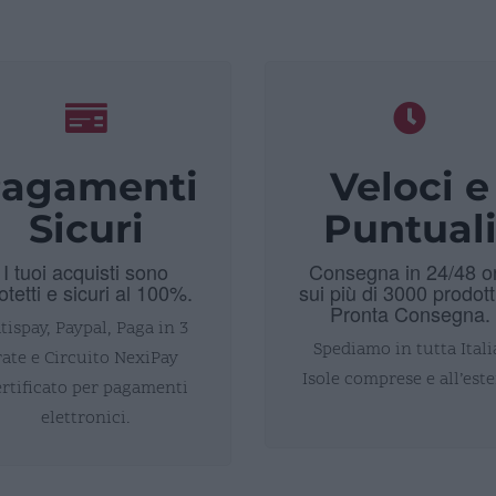
agamenti
Veloci e
Sicuri
Puntual
I tuoi acquisti sono
Consegna in 24/48 o
otetti e sicuri al 100%.
sui più di 3000 prodott
Pronta Consegna.
tispay, Paypal, Paga in 3
Spediamo in tutta Itali
rate e Circuito NexiPay
Isole comprese e all’este
ertificato per pagamenti
elettronici.