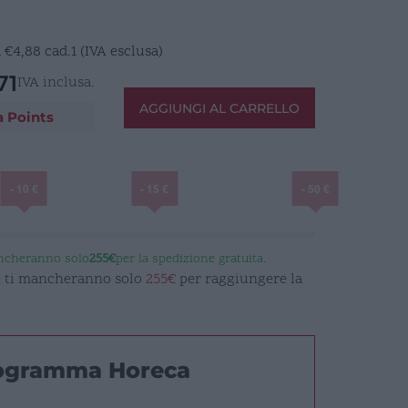
a
€
4,88
cad.1 (IVA esclusa)
71
IVA inclusa.
AGGIUNGI AL CARRELLO
a Points
- 10 €
- 15 €
- 50 €
ancheranno solo
255€
per la spedizione gratuita.
 e ti mancheranno solo
255€
per raggiungere la
rogramma Horeca