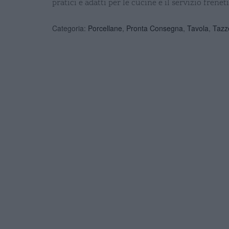
pratici e adatti per le cucine e il servizio frenet
Categoria:
Porcellane
,
Pronta Consegna
,
Tavola
,
Tazze