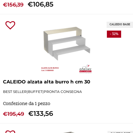
€
106,85
€
156,39
CALEIDO BASE
- 32%
CALEIDO alzata alta burro h cm 30
BEST SELLER
|
BUFFET
|
PRONTA CONSEGNA
Confezione da 1 pezzo
€
133,56
€
195,49