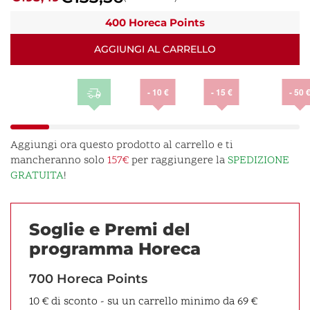
caffe
h
400 Horeca Points
cm
AGGIUNGI AL CARRELLO
7,5
quantità
- 10 €
- 15 €
- 50 
Aggiungi ora questo prodotto al carrello e ti
mancheranno solo
157€
per raggiungere la
SPEDIZIONE
GRATUITA
!
Soglie e Premi del
programma Horeca
700 Horeca Points
10 € di sconto - su un carrello minimo da 69 €