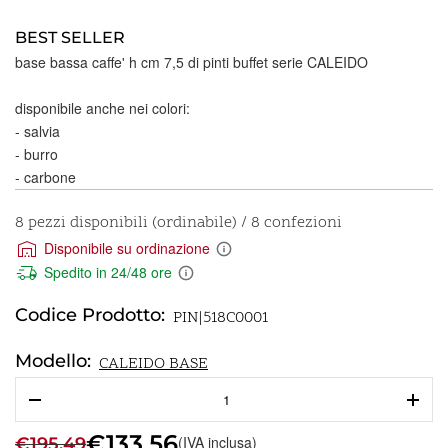
BEST SELLER
base bassa caffe' h cm 7,5 di pinti buffet serie CALEIDO
disponibile anche nei colori:
- salvia
- burro
- carbone
8 pezzi disponibili (ordinabile) / 8 confezioni
Disponibile su ordinazione
Spedito in 24/48 ore
Codice Prodotto:
PIN|518C0001
Modello:
CALEIDO BASE
CALEIDO
base
bassa
€
133,56
(IVA inclusa)
€
195,49