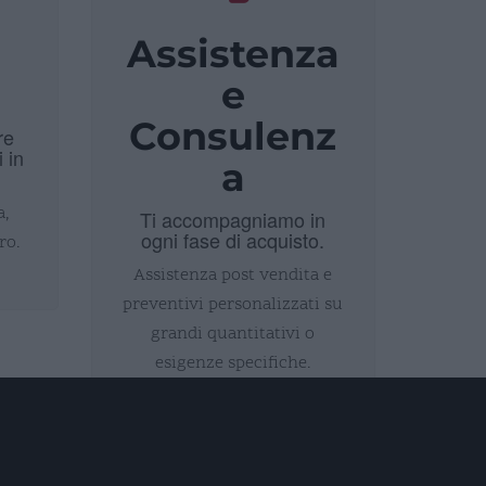
Assistenza
i
e
Consulenz
re
i in
a
a,
Ti accompagniamo in
ogni fase di acquisto.
ro.
Assistenza post vendita e
preventivi personalizzati su
grandi quantitativi o
esigenze specifiche.