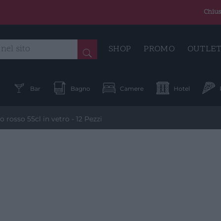
Chius
SHOP
PROMO
OUTLE
a
Bar
Bagno
Camere
Hotel
 rosso 55cl in vetro - 12 Pezzi