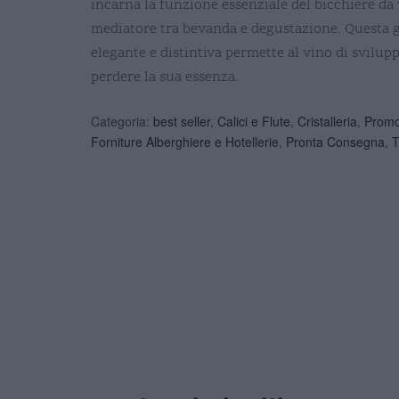
incarna la funzione essenziale del bicchiere d
mediatore tra bevanda e degustazione. Questa
elegante e distintiva permette al vino di svilup
perdere la sua essenza.
Categoria:
best seller
,
Calici e Flute
,
Cristalleria
,
Promoz
Forniture Alberghiere e Hotellerie
,
Pronta Consegna
,
T