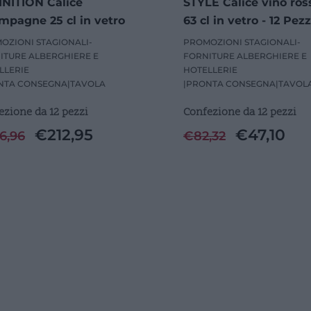
INITION Calice
STYLE Calice vino ros
pagne 25 cl in vetro
63 cl in vetro - 12 Pezz
 Pezzi
OZIONI STAGIONALI-
PROMOZIONI STAGIONALI-
ITURE ALBERGHIERE E
FORNITURE ALBERGHIERE E
LLERIE
HOTELLERIE
NTA CONSEGNA
|
TAVOLA
|
PRONTA CONSEGNA
|
TAVOL
ezione da 12 pezzi
Confezione da 12 pezzi
€
212,95
€
47,10
6,96
€
82,32