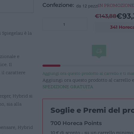
Confezione:
IN PROMOZION
da 12 pezzi
€
93,
€
143,88
HYBRID
341 Horec
Calice
i Spiegelau è la
vino
rosso
55cl
in
zionale e
vetro
ce. Il
quantità
 il carattere
Aggiungi ora questo prodotto al carrello e ti m
Aggiungi ora questo prodotto al carrello
SPEDIZIONE GRATUITA
rger, Hybrid si
o, sia alla
Soglie e Premi del p
700 Horeca Points
pensare, Hybrid
10 € di sconto - su un carrello minimo