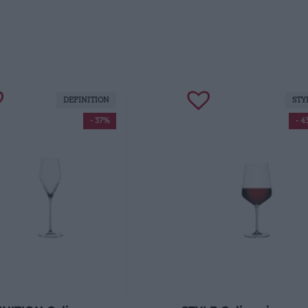
DEFINITION
STY
- 37%
- 4