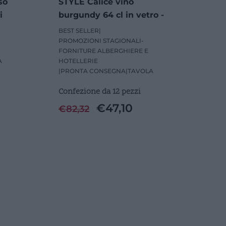
so
STYLE Calice vino
i
burgundy 64 cl in vetro -
12 Pezzi
BEST SELLER
|
PROMOZIONI STAGIONALI-
FORNITURE ALBERGHIERE E
A
HOTELLERIE
|
PRONTA CONSEGNA
|
TAVOLA
Confezione da 12 pezzi
€
47,10
€
82,32