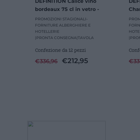
DEFINITION Calice vino
DEF
bordeaux 75 cl in vetro -
Cham
12 Pezzi
- 12
PROMOZIONI STAGIONALI-
PROM
FORNITURE ALBERGHIERE E
FORN
HOTELLERIE
HOTE
|
PRONTA CONSEGNA
|
TAVOLA
|
PRO
Confezione da 12 pezzi
Conf
€
212,95
€
336,96
€
33