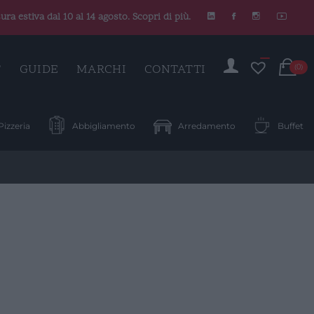
ura estiva dal 10 al 14 agosto. Scopri di più.
C
T
GUIDE
MARCHI
CONTATTI
(0)
Pizzeria
Abbigliamento
Arredamento
Buffet