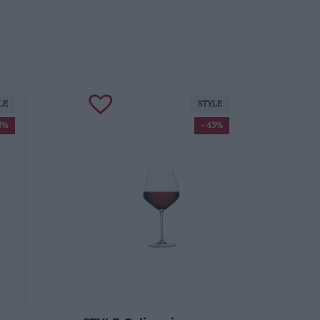
LE
STYLE
3%
- 43%