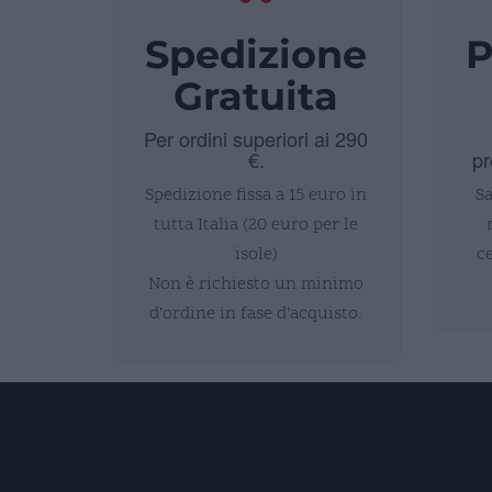
Spedizione
P
Gratuita
Per ordini superiori ai 290
€.
pr
Spedizione fissa a 15 euro in
Sa
tutta Italia (20 euro per le
isole)
c
Non è richiesto un minimo
d’ordine in fase d’acquisto.