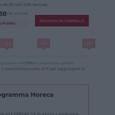
E
a
€
6,38
cad.1 (IVA esclusa)
38
IVA inclusa.
AGGIUNGI AL CARRELLO
a Points
- 10 €
- 15 €
- 50 €
ancheranno solo
197€
per la spedizione gratuita.
 e ti mancheranno solo
197€
per raggiungere la
rogramma Horeca
 da 69 €
OPPURE
5 € di sconto + spedizione