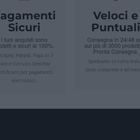
agamenti
Veloci e
Sicuri
Puntual
I tuoi acquisti sono
Consegna in 24/48 o
otetti e sicuri al 100%.
sui più di 3000 prodott
Pronta Consegna.
tispay, Paypal, Paga in 3
Spediamo in tutta Itali
rate e Circuito NexiPay
Isole comprese e all’este
ertificato per pagamenti
elettronici.