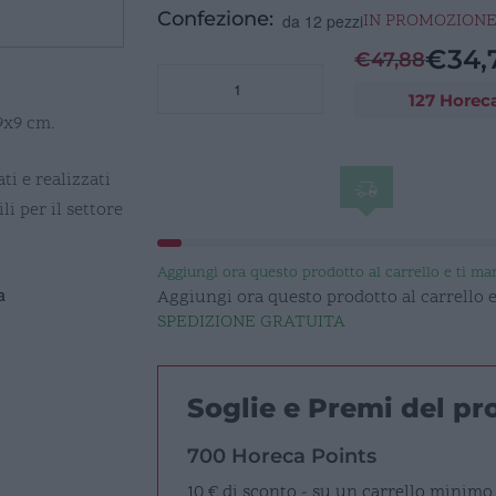
Confezione:
IN PROMOZION
da 12 pezzi
€
34,
€
47,88
CANON
127 Horec
Ciotola
9x9 cm.
quadra
avorio
9x9
ti e realizzati
cm
li per il settore
quantità
Aggiungi ora questo prodotto al carrello e ti m
a
Aggiungi ora questo prodotto al carrello
SPEDIZIONE GRATUITA
Soglie e Premi del p
700 Horeca Points
10 € di sconto - su un carrello minimo