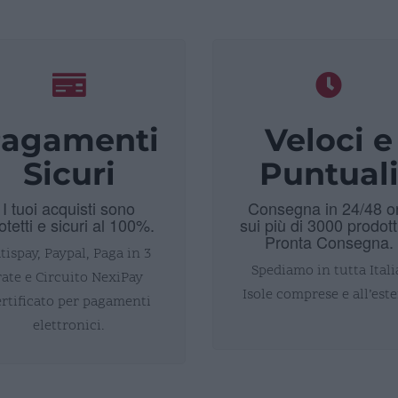
agamenti
Veloci e
Sicuri
Puntual
I tuoi acquisti sono
Consegna in 24/48 o
otetti e sicuri al 100%.
sui più di 3000 prodott
Pronta Consegna.
tispay, Paypal, Paga in 3
Spediamo in tutta Itali
rate e Circuito NexiPay
Isole comprese e all’este
ertificato per pagamenti
elettronici.