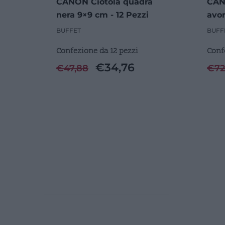
CANON Ciotola quadra
CAN
nera 9×9 cm - 12 Pezzi
avor
BUFFET
BUFF
Confezione da 12 pezzi
Conf
€
34,76
€
47,88
€
72