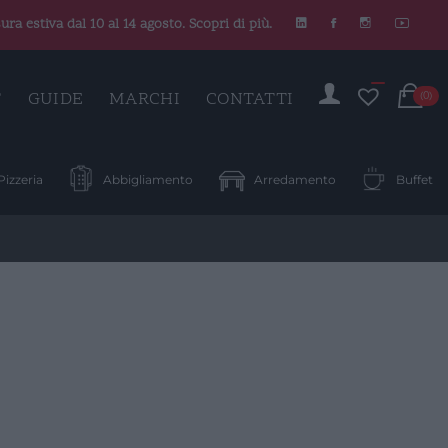
ura estiva dal 10 al 14 agosto. Scopri di più.
C
T
GUIDE
MARCHI
CONTATTI
(0)
Pizzeria
Abbigliamento
Arredamento
Buffet