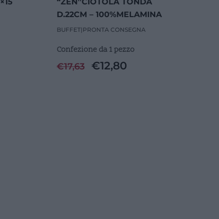
×15
“ZEN”CIOTOLA TONDA
D.22CM – 100%MELAMINA
BUFFET
|
PRONTA CONSEGNA
Confezione da 1 pezzo
€
12,80
€
17,63