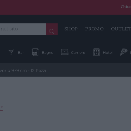
Chius
SHOP
PROMO
OUTLE
a
Bar
Bagno
Camere
Hotel
orio 9×9 cm - 12 Pezzi
t”