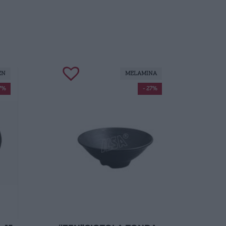
EN
MELAMINA
7%
- 27%