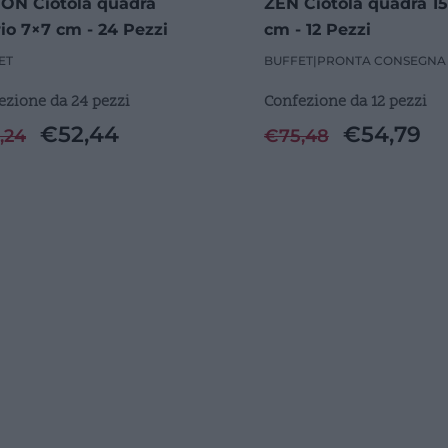
ON Ciotola quadra
ZEN Ciotola quadra 15
io 7×7 cm - 24 Pezzi
cm - 12 Pezzi
ET
BUFFET
|
PRONTA CONSEGNA
ezione da 24 pezzi
Confezione da 12 pezzi
€
52,44
€
54,79
,24
€
75,48