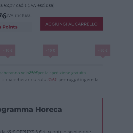
E
a
€
2,37
cad.1 (IVA esclusa)
76
IVA inclusa.
AGGIUNGI AL CARRELLO
a Points
- 10 €
- 15 €
- 50 €
ancheranno solo
256€
per la spedizione gratuita.
 e ti mancheranno solo
256€
per raggiungere la
rogramma Horeca
 da 69 €
OPPURE
5 € di sconto + spedizione