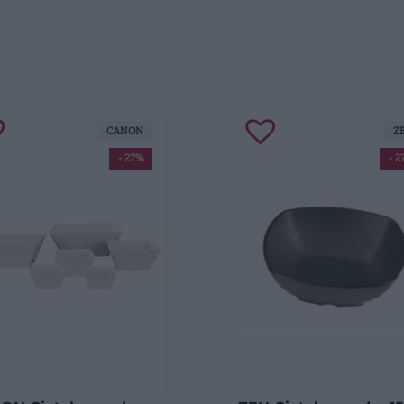
CANON
Z
- 27%
- 2