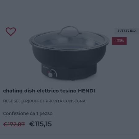
BUFFET ECO
- 33%
chafing dish elettrico tesino HENDI
BEST SELLER
|
BUFFET
|
PRONTA CONSEGNA
Confezione da 1 pezzo
€
115,15
€
172,87