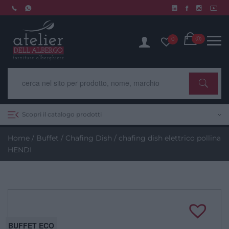
Skip
to
Chiusura estiva dal 10 al 14 agosto. Scopri di più.
content
Cart
(0)
0
Scopri il catalogo prodotti
Home
/
Buffet
/
Chafing Dish
/ chafing dish elettrico pollina
HENDI
BUFFET ECO