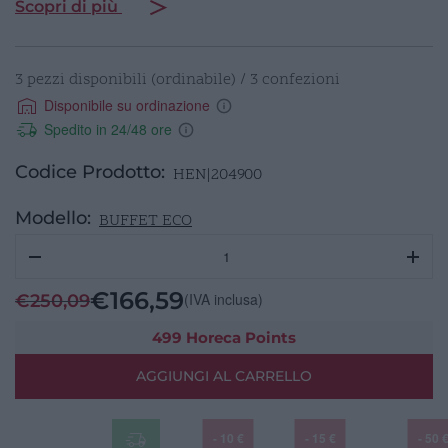
Scopri di più
3 pezzi disponibili (ordinabile) / 3 confezioni
Disponibile su ordinazione
Spedito in 24/48 ore
Codice Prodotto:
HEN|204900
Modello:
BUFFET ECO
chafing
dish
elettrico
€
166,59
(IVA inclusa)
€
250,09
pollina
HENDI
499 Horeca Points
quantità
AGGIUNGI AL CARRELLO
- 10 €
- 15 €
- 50 