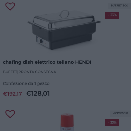
BUFFET ECO
- 33%
chafing dish elettrico tellano HENDI
BUFFET
|
PRONTA CONSEGNA
Confezione da 1 pezzo
€
128,01
€
192,17
ACCESSORI
- 33%