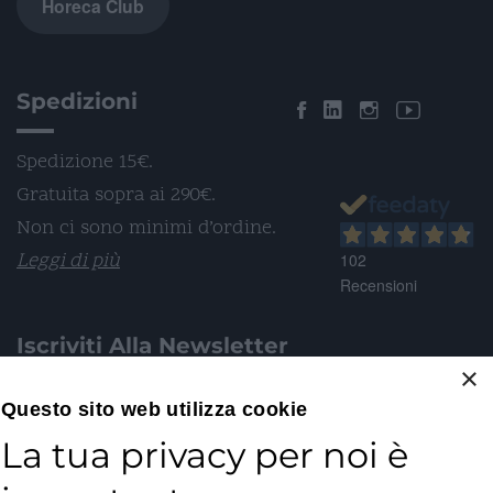
Horeca Club
Spedizioni
Spedizione 15€.
Gratuita sopra ai 290€.
Non ci sono minimi d’ordine.
Leggi di più
102
Recensioni
Iscriviti Alla Newsletter
×
Email*
Questo sito web utilizza cookie
La tua privacy per noi è