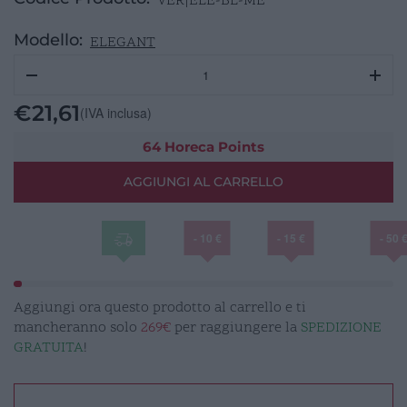
VER|ELE-BL-ME
Modello:
ELEGANT
ELEGANT
Lavagna
Tavolo
€
21,61
(IVA inclusa)
A5
nero
64 Horeca Points
23,3x20x6
AGGIUNGI AL CARRELLO
quantità
- 10 €
- 15 €
- 50 
Aggiungi ora questo prodotto al carrello e ti
mancheranno solo
269€
per raggiungere la
SPEDIZIONE
GRATUITA
!