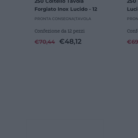
250 Coltello Tavola
250 
Forgiato Inox Lucido - 12
Luci
Pezzi
PRONTA CONSEGNA
|
TAVOLA
PRON
Confezione da 12 pezzi
Conf
€
48,12
€
70,44
€
69