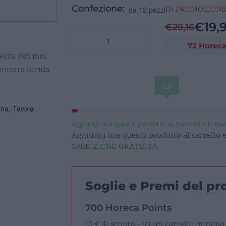
Confezione:
IN PROMOZION
da 12 pezzi
€
19,
€
29,16
FAST
72 Horeca
Cucchiaio
ghezza 205 mm
tavola
Inox
initura lucida.
lucido
quantità
gna
,
Tavola
Aggiungi ora questo prodotto al carrello e ti m
Aggiungi ora questo prodotto al carrello
SPEDIZIONE GRATUITA
Soglie e Premi del p
700 Horeca Points
10 € di sconto - su un carrello minimo