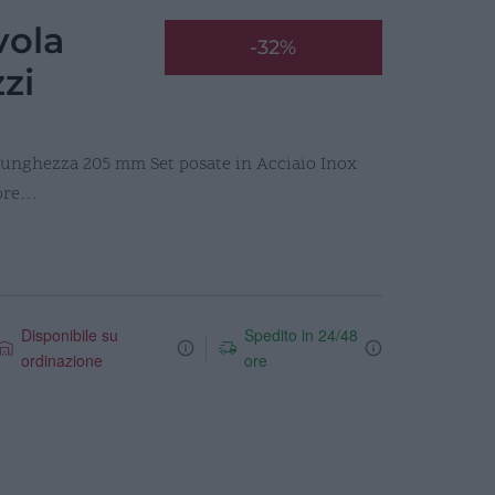
vola
-32%
zi
, lunghezza 205 mm Set posate in Acciaio Inox
sore…
Disponibile su
Spedito in 24/48
ordinazione
ore