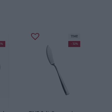
TIME
2%
- 32%