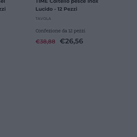
el
TIME Coltello pesce Inox
zzi
Lucido - 12 Pezzi
TAVOLA
Confezione da 12 pezzi
€
26,56
€
38,88