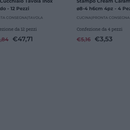
Cucchiaio Tavola Inox
Stampo Cream Caram
do - 12 Pezzi
ø8-4 h6cm 4pz - 4 Pe
TA CONSEGNA
|
TAVOLA
CUCINA
|
PRONTA CONSEGNA
ezione da 12 pezzi
Confezione da 4 pezzi
€
47,71
€
3,53
,84
€
5,16