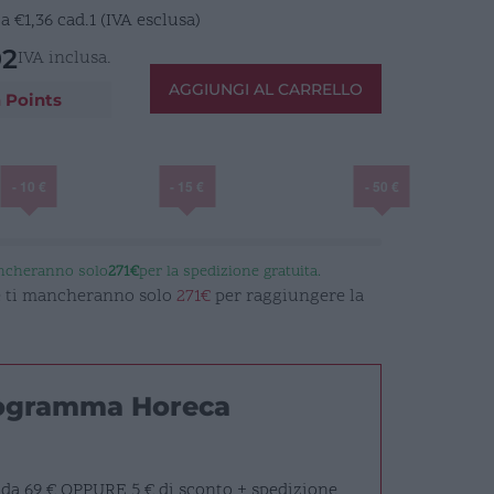
E
a
€
1,36
cad.1 (IVA esclusa)
92
IVA inclusa.
AGGIUNGI AL CARRELLO
 Points
- 10 €
- 15 €
- 50 €
ancheranno solo
271€
per la spedizione gratuita.
 e ti mancheranno solo
271€
per raggiungere la
rogramma Horeca
 da 69 €
OPPURE
5 € di sconto + spedizione