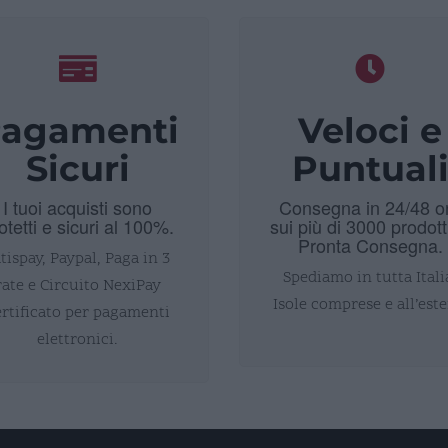
agamenti
Veloci e
Sicuri
Puntual
I tuoi acquisti sono
Consegna in 24/48 o
otetti e sicuri al 100%.
sui più di 3000 prodott
Pronta Consegna.
tispay, Paypal, Paga in 3
Spediamo in tutta Itali
rate e Circuito NexiPay
Isole comprese e all’este
ertificato per pagamenti
elettronici.