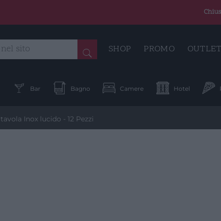
Chius
SHOP
PROMO
OUTLE
a
Bar
Bagno
Camere
Hotel
avola Inox lucido - 12 Pezzi