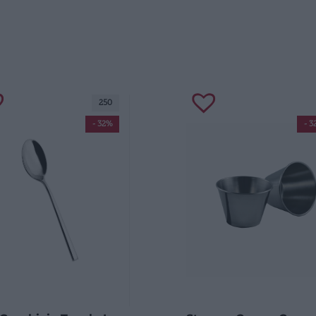
250
- 32%
- 3