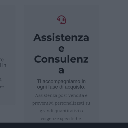
Assistenza
i
e
Consulenz
re
i in
a
a,
Ti accompagniamo in
ogni fase di acquisto.
ro.
Assistenza post vendita e
preventivi personalizzati su
grandi quantitativi o
esigenze specifiche.