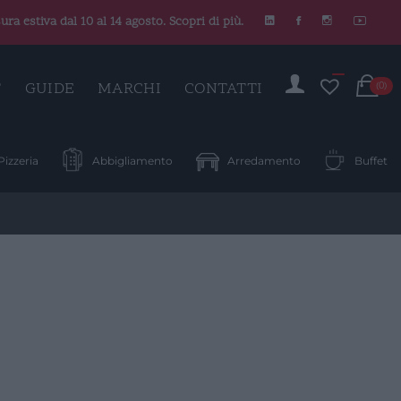
ura estiva dal 10 al 14 agosto. Scopri di più.
C
T
GUIDE
MARCHI
CONTATTI
(0)
Pizzeria
Abbigliamento
Arredamento
Buffet