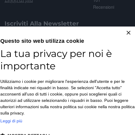
Leggi di più
101
Recensioni
Iscriviti Alla Newsletter
×
Email*
Questo sito web utilizza cookie
La tua privacy per noi è
importante
Accetto la
Utilizziamo i cookie per migliorare l'esperienza dell'utente e per le
Privacy Policy
*
finalità indicate nei riquadri in basso. Se selezioni "Accetta tutto"
ISCRIVITI
acconsenti all'uso di tutti i cookie, oppure puoi sceglierei quali ci
autorizzi ad utilizzare selezionando i riquadri in basso. Puoi leggere
ulteriori informazioni sulla nostra politica sui cookie nella nostra politica
sulla privacy.
Leggi di più