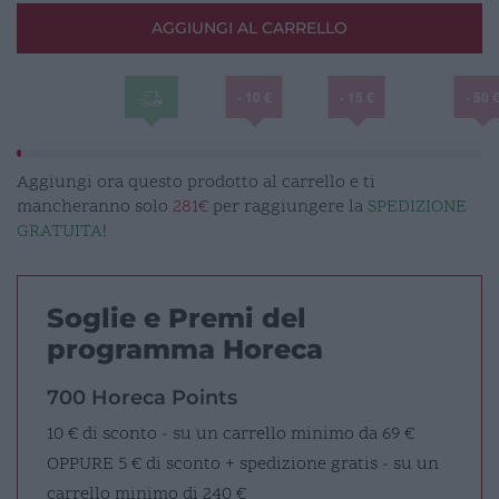
10,4cm
AGGIUNGI AL CARRELLO
bianco
quantità
- 10 €
- 15 €
- 50 
Aggiungi ora questo prodotto al carrello e ti
mancheranno solo
281€
per raggiungere la
SPEDIZIONE
GRATUITA
!
Soglie e Premi del
programma Horeca
700 Horeca Points
10 € di sconto - su un carrello minimo da 69 €
OPPURE
5 € di sconto + spedizione gratis - su un
carrello minimo di 240 €