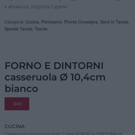
e abrasioni, migliora l'igiene.
Categoria:
Cucina
,
Pentolame
,
Pronta Consegna
,
Servi In Tavola
,
Special Tavola
,
Tavola
FORNO E DINTORNI
casseruola Ø 10,4cm
bianco
-34%
CUCINA
Casseruola mininova lory, Linea FORNO e DINTORN di