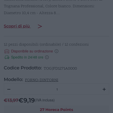
Tognana Professional, Colore bianco. Dimensioni:
Diametro 10,4 cm - Altezza 8…
Scopri di più
12 pezzi disponibili (ordinabile) / 12 confezioni
Disponibile su ordinazione
Spedito in 24/48 ore
Codice Prodotto:
TOG|FD1271A0000
Modello:
FORNO-DINTORNI
FORNO
E
DINTORNI
€
9,19
(IVA inclusa)
€
13,97
casseruola
Ø
27 Horeca Points