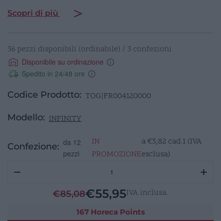
Scopri di più
36 pezzi disponibili (ordinabile) / 3 confezioni
Disponibile su ordinazione
Spedito in 24/48 ore
Codice Prodotto:
TOG|FR004120000
Modello:
INFINITY
IN
a
€
3,82
cad.1 (IVA
da 12
Confezione:
pezzi
PROMOZIONE
esclusa)
INFINITY
Coppetta
quadrata
€
55,95
IVA inclusa.
€
85,08
11,8cm
h5,4cm
167 Horeca Points