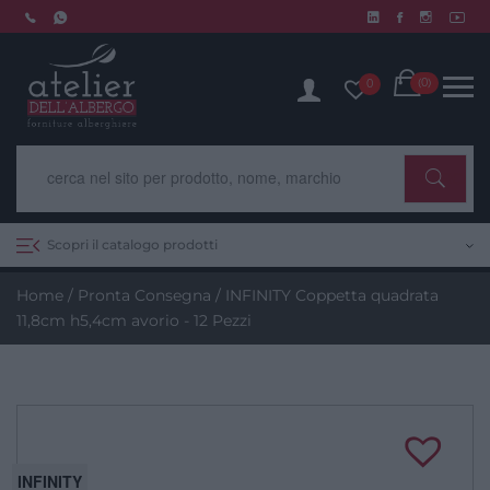
Skip
to
Chiusura estiva dal 10 al 14 agosto. Scopri di più.
content
Cart
(0)
0
Scopri il catalogo prodotti
Home
/
Pronta Consegna
/ INFINITY Coppetta quadrata
11,8cm h5,4cm avorio - 12 Pezzi
INFINITY