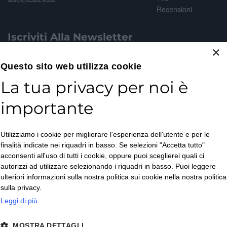
Recensioni
Iscriviti Alla Newsletter
×
Email*
Questo sito web utilizza cookie
La tua privacy per noi è
importante
Accetto la
Utilizziamo i cookie per migliorare l'esperienza dell'utente e per le
Privacy Policy
*
finalità indicate nei riquadri in basso. Se selezioni "Accetta tutto"
ISCRIVITI
acconsenti all'uso di tutti i cookie, oppure puoi sceglierei quali ci
autorizzi ad utilizzare selezionando i riquadri in basso. Puoi leggere
ulteriori informazioni sulla nostra politica sui cookie nella nostra politica
sulla privacy.
Leggi di più
MOSTRA DETTAGLI