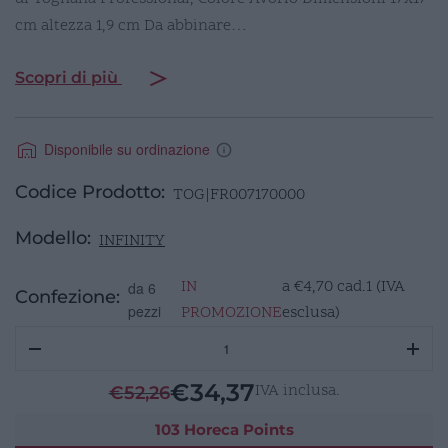
cm altezza 1,9 cm Da abbinare…
Scopri di più
Disponibile su ordinazione
Codice Prodotto:
TOG|FR007170000
Modello:
INFINITY
IN
a
€
4,70
cad.1 (IVA
da 6
Confezione:
pezzi
PROMOZIONE
esclusa)
INFINITY
piattino
per
€
34,37
IVA inclusa.
€
52,26
tazza
brodo
103 Horeca Points