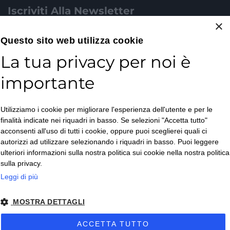
Iscriviti Alla Newsletter
×
Email*
Questo sito web utilizza cookie
La tua privacy per noi è
importante
Accetto la
Utilizziamo i cookie per migliorare l'esperienza dell'utente e per le
Privacy Policy
*
finalità indicate nei riquadri in basso. Se selezioni "Accetta tutto"
ISCRIVITI
acconsenti all'uso di tutti i cookie, oppure puoi sceglierei quali ci
autorizzi ad utilizzare selezionando i riquadri in basso. Puoi leggere
ulteriori informazioni sulla nostra politica sui cookie nella nostra politica
sulla privacy.
Leggi di più
MOSTRA DETTAGLI
Copyright © 2026. All Rights Reserved.
ACCETTA TUTTO
Privacy policy
– Condizioni di Vendita