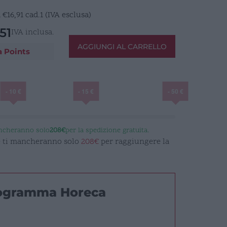
a
€
16,91
cad.1 (IVA esclusa)
51
IVA inclusa.
AGGIUNGI AL CARRELLO
a Points
- 10 €
- 15 €
- 50 €
ancheranno solo
208€
per la spedizione gratuita.
 e ti mancheranno solo
208€
per raggiungere la
rogramma Horeca