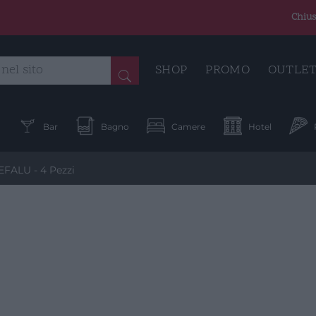
Chius
SHOP
PROMO
OUTLE
a
Bar
Bagno
Camere
Hotel
FALU - 4 Pezzi