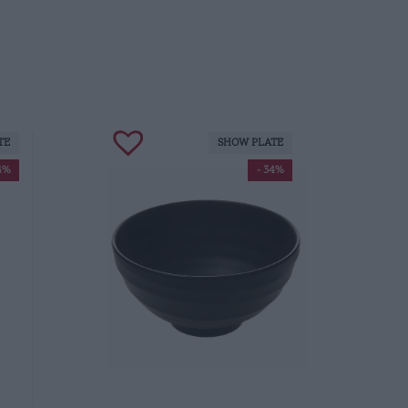
TE
SHOW PLATE
4%
- 34%