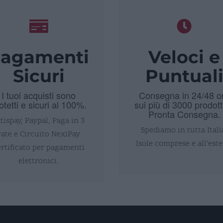
agamenti
Veloci e
Sicuri
Puntual
I tuoi acquisti sono
Consegna in 24/48 o
otetti e sicuri al 100%.
sui più di 3000 prodott
Pronta Consegna.
tispay, Paypal, Paga in 3
Spediamo in tutta Itali
rate e Circuito NexiPay
Isole comprese e all’este
ertificato per pagamenti
elettronici.