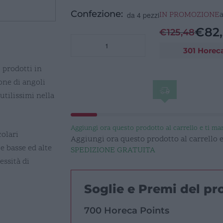
Confezione:
IN PROMOZIONE
da 4 pezzi
€
82,
€
125,48
INSALATIERA
301 Horec
CM
30
i prodotti in
SHOW
one di angoli
PLA
utilissimi nella
CEFALU
quantità
Aggiungi ora questo prodotto al carrello e ti m
colari
Aggiungi ora questo prodotto al carrello
le basse ed alte
SPEDIZIONE GRATUITA
essità di
Soglie e Premi del p
700 Horeca Points