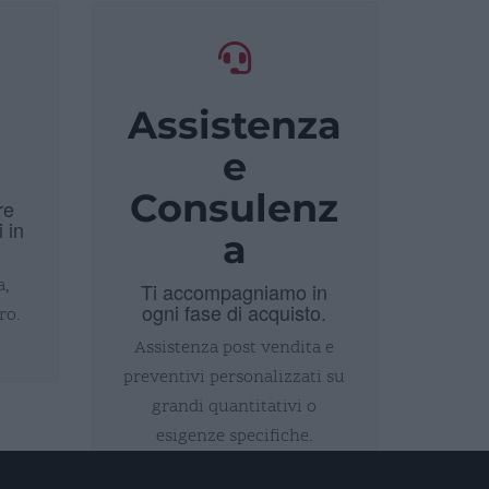
Assistenza
i
e
Consulenz
re
i in
a
a,
Ti accompagniamo in
ogni fase di acquisto.
ro.
Assistenza post vendita e
preventivi personalizzati su
grandi quantitativi o
esigenze specifiche.