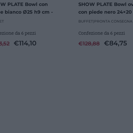
W PLATE Bowl con
SHOW PLATE Bowl ov
e bianco Ø25 h9 cm -
con piede nero 24×20
zzi
cm - 6 Pezzi
ET
BUFFET
|
PRONTA CONSEGNA
ezione da 6 pezzi
Confezione da 6 pezzi
€
114,10
€
84,75
3,52
€
128,88