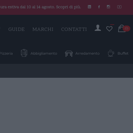
ura estiva dal 10 al 14 agosto. Scopri di più.
C
T
GUIDE
MARCHI
CONTATTI
(0)
Pizzeria
Abbigliamento
Arredamento
Buffet