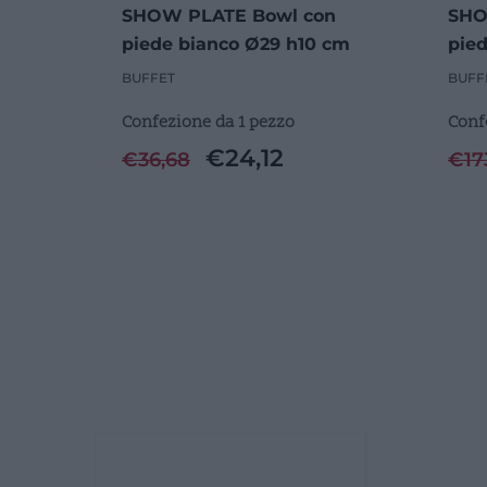
SHOW PLATE Bowl con
SHO
piede bianco Ø29 h10 cm
pied
6 Pe
BUFFET
BUFF
Confezione da 1 pezzo
Conf
€
24,12
€
36,68
€
17