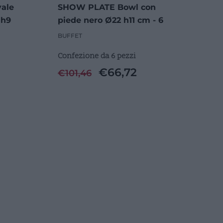
ale
SHOW PLATE Bowl con
 h9
piede nero Ø22 h11 cm - 6
Pezzi
BUFFET
Confezione da 6 pezzi
€
66,72
€
101,46