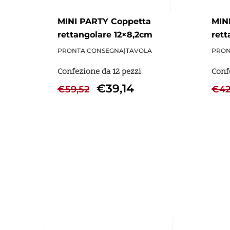
MINI PARTY Coppetta
MIN
rettangolare 12×8,2cm
rett
h4,4cm - 12 Pezzi
h3,8
PRONTA CONSEGNA
|
TAVOLA
PRON
Confezione da 12 pezzi
Conf
€
39,14
€
59,52
€
42