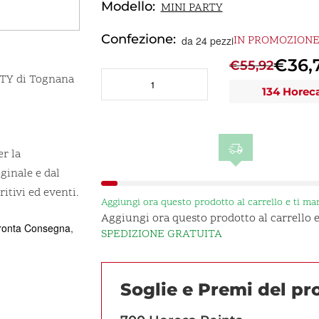
Modello:
MINI PARTY
Confezione:
IN PROMOZION
da 24 pezzi
€
36,
€
55,92
MINI
RTY di Tognana
134 Horec
PARTY
Coppetta
rotonda
6,5cm
er la
h4cm
ginale e dal
CC70
quantità
ritivi ed eventi.
Aggiungi ora questo prodotto al carrello e ti m
Aggiungi ora questo prodotto al carrello
ronta Consegna
,
SPEDIZIONE GRATUITA
Soglie e Premi del p