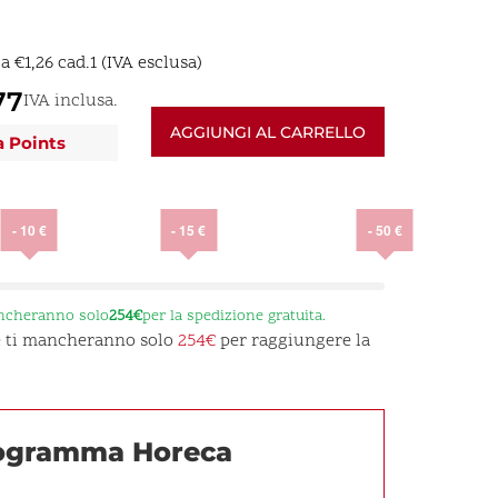
E
a
€
1,26
cad.1 (IVA esclusa)
77
IVA inclusa.
AGGIUNGI AL CARRELLO
a Points
- 10 €
- 15 €
- 50 €
ancheranno solo
254€
per la spedizione gratuita.
 e ti mancheranno solo
254€
per raggiungere la
rogramma Horeca