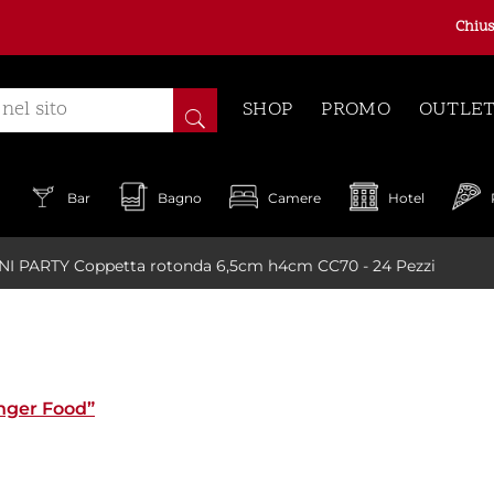
Chius
SHOP
PROMO
OUTLE
a
Bar
Bagno
Camere
Hotel
NI PARTY Coppetta rotonda 6,5cm h4cm CC70 - 24 Pezzi
inger Food”