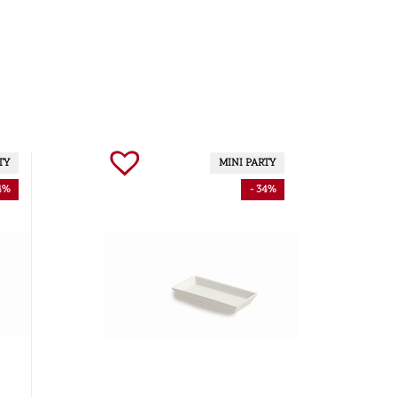
TY
MINI PARTY
4%
- 34%