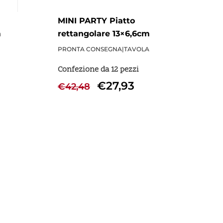
MINI PARTY Piatto
m
rettangolare 13×6,6cm
h1,9cm - 12 Pezzi
PRONTA CONSEGNA
|
TAVOLA
Confezione da 12 pezzi
€
27,93
€
42,48