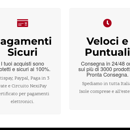
agamenti
Veloci e
Sicuri
Puntual
I tuoi acquisti sono
Consegna in 24/48 o
otetti e sicuri al 100%.
sui più di 3000 prodott
Pronta Consegna.
tispay, Paypal, Paga in 3
Spediamo in tutta Itali
rate e Circuito NexiPay
Isole comprese e all’este
ertificato per pagamenti
elettronici.