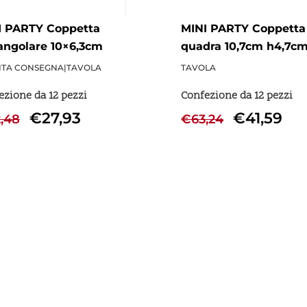
I PARTY Coppetta
MINI PARTY Coppetta
angolare 10×6,3cm
quadra 10,7cm h4,7c
cm - 12 Pezzi
CC190 - 12 Pezzi
TA CONSEGNA
|
TAVOLA
TAVOLA
ezione da 12 pezzi
Confezione da 12 pezzi
€
27,93
€
41,59
,48
€
63,24