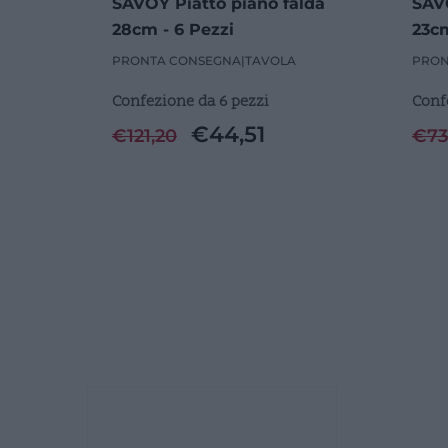
SAVOY Piatto piano falda
SAVO
28cm - 6 Pezzi
23cm
PRONTA CONSEGNA
|
TAVOLA
PRON
Confezione da 6 pezzi
Conf
€
44,51
€
121,20
€
73