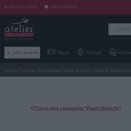
Skip
+39 0171 402251
+39 3371494123
to
content
Tutti i prodotti
Tavola
Cortesia
Cucin
Home
/
Tavola
/
Porcellane
/
Piatti Bianchi
/ SAVOY Piatto fon
Torna alla categoria “Piatti Bianchi”