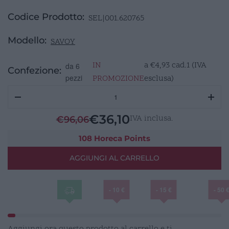
Codice Prodotto:
SEL|001.620765
Modello:
SAVOY
IN
a
€
4,93
cad.1 (IVA
da 6
Confezione:
pezzi
PROMOZIONE
esclusa)
SAVOY
Piatto
fondo
€
36,10
IVA inclusa.
€
96,06
quadrato
24,5cm
108 Horeca Points
quantità
AGGIUNGI AL CARRELLO
- 10 €
- 15 €
- 50 
Aggiungi ora questo prodotto al carrello e ti