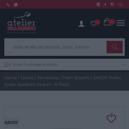
Skip
to
Chiusura estiva dal 10 al 14 agosto. Scopri di più.
content
Cart
(0)
0
Scopri il catalogo prodotti
Home
/
Tavola
/
Porcellane
/
Piatti Bianchi
/ SAVOY Piatto
fondo quadrato 24,5cm - 6 Pezzi
2
SAVOY