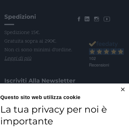
Spedizioni
Spedizione 15€.
Gratuita sopra ai 290€.
Non ci sono minimi d’ordine.
Leggi di più
102
Recensioni
Iscriviti Alla Newsletter
×
Email*
Questo sito web utilizza cookie
La tua privacy per noi è
importante