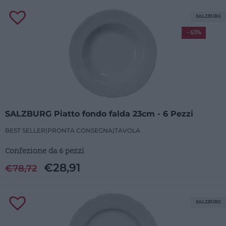
SALZBURG
- 63%
SALZBURG Piatto fondo falda 23cm - 6 Pezzi
BEST SELLER
|
PRONTA CONSEGNA
|
TAVOLA
Confezione da 6 pezzi
€
28,91
€
78,72
SALZBURG