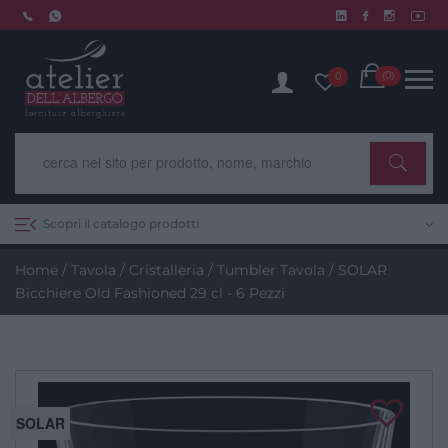
Skip
to
Chiusura estiva dal 10 al 14 agosto. Scopri di più.
content
Cart
(0)
0
Scopri il catalogo prodotti
Home
/
Tavola
/
Cristalleria
/
Tumbler Tavola
/ SOLAR
Bicchiere Old Fashioned 29 cl - 6 Pezzi
SOLAR