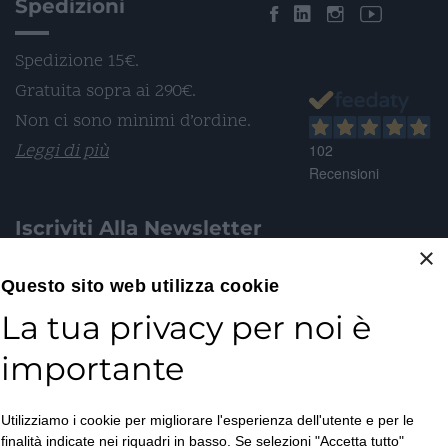
Spedizioni
Spedizione 15€.
Gratuita sopra ai 290€.
Non ci sono minimi d’ordine.
Leggi di più
102
Recensioni
Iscriviti Alla Newsletter
×
Email*
Questo sito web utilizza cookie
La tua privacy per noi è
importante
Accetto la
Utilizziamo i cookie per migliorare l'esperienza dell'utente e per le
Privacy Policy
*
finalità indicate nei riquadri in basso. Se selezioni "Accetta tutto"