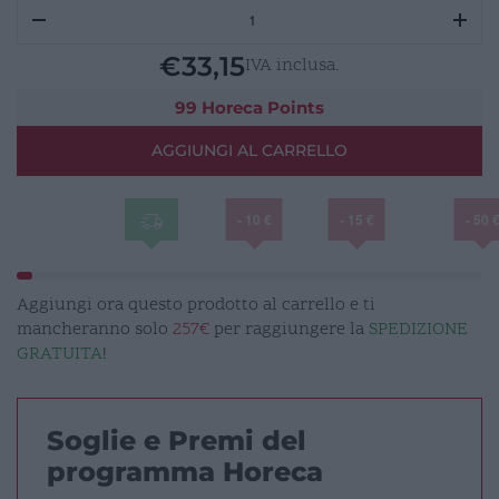
SOLAR
Bicchiere
Old
€
33,15
IVA inclusa.
Fashioned
29
99 Horeca Points
cl
AGGIUNGI AL CARRELLO
quantità
- 10 €
- 15 €
- 50 
Aggiungi ora questo prodotto al carrello e ti
mancheranno solo
257€
per raggiungere la
SPEDIZIONE
GRATUITA
!
Soglie e Premi del
programma Horeca