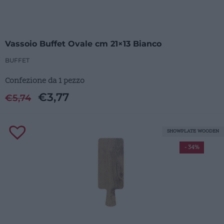
Vassoio Buffet Ovale cm 21×13 Bianco
BUFFET
Confezione da 1 pezzo
€
3,77
€
5,74
SHOWPLATE WOODEN
- 34%