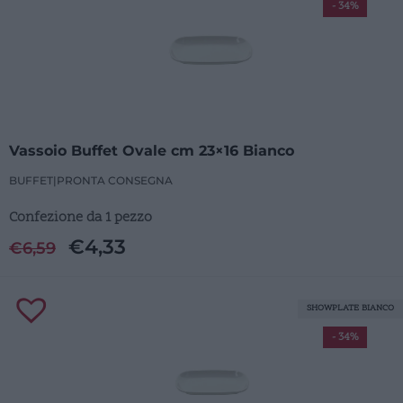
- 34%
Vassoio Buffet Ovale cm 23×16 Bianco
BUFFET
|
PRONTA CONSEGNA
Confezione da 1 pezzo
€
4,33
€
6,59
SHOWPLATE BIANCO
- 34%