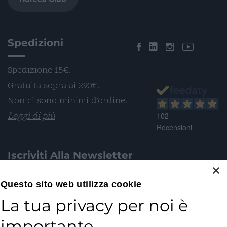
Spedizioni
Spedizione 15€.
Gratuita sopra ai 290€.
Non ci sono minimi d’ordine.
Leggi di più
102
Recensioni
Iscriviti Alla Newsletter
×
Email*
Questo sito web utilizza cookie
La tua privacy per noi è
importante