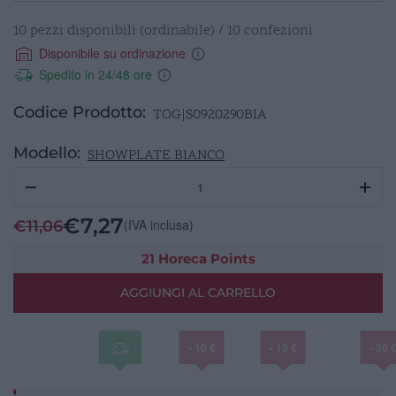
10 pezzi disponibili (ordinabile) / 10 confezioni
Disponibile su ordinazione
Spedito in 24/48 ore
Codice Prodotto:
TOG|S0920290BIA
Modello:
SHOWPLATE BIANCO
Vassoio
Buffet
Ovale
€
7,27
(IVA inclusa)
€
11,06
cm
29x20
21 Horeca Points
Bianco
AGGIUNGI AL CARRELLO
quantità
- 10 €
- 15 €
- 50 