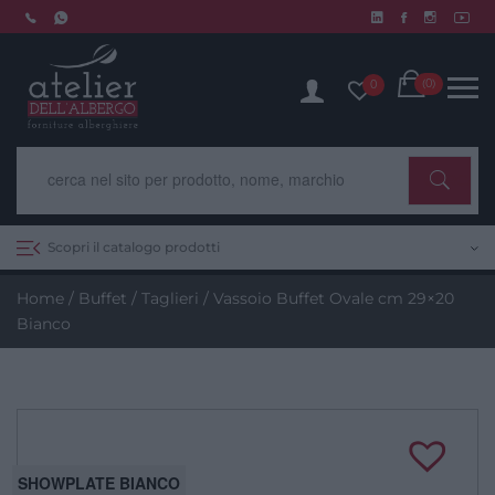
Skip
to
Chiusura estiva dal 10 al 14 agosto. Scopri di più.
content
Cart
(0)
0
Scopri il catalogo prodotti
Home
/
Buffet
/
Taglieri
/ Vassoio Buffet Ovale cm 29×20
Bianco
SHOWPLATE BIANCO