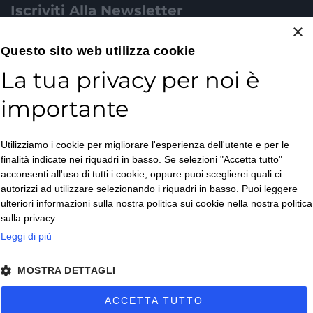
Iscriviti Alla Newsletter
×
Email*
Questo sito web utilizza cookie
La tua privacy per noi è
importante
Accetto la
Utilizziamo i cookie per migliorare l'esperienza dell'utente e per le
Privacy Policy
*
finalità indicate nei riquadri in basso. Se selezioni "Accetta tutto"
ISCRIVITI
acconsenti all'uso di tutti i cookie, oppure puoi sceglierei quali ci
autorizzi ad utilizzare selezionando i riquadri in basso. Puoi leggere
ulteriori informazioni sulla nostra politica sui cookie nella nostra politica
sulla privacy.
Leggi di più
MOSTRA DETTAGLI
Copyright © 2026. All Rights Reserved.
ACCETTA TUTTO
Privacy policy
– Condizioni di Vendita