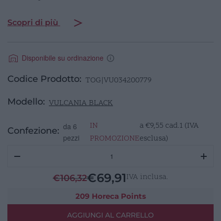
Scopri di più
Disponibile su ordinazione
Codice Prodotto:
TOG|VU034200779
Modello:
VULCANIA BLACK
IN
a
€
9,55
cad.1 (IVA
da 6
Confezione:
pezzi
PROMOZIONE
esclusa)
VULCANIA
BLACK
Piatto
€
69,91
IVA inclusa.
€
106,32
Rettangolare
20x15cm
209 Horeca Points
quantità
AGGIUNGI AL CARRELLO