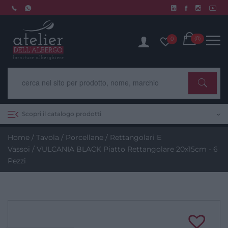
Skip
to
Chiusura estiva dal 10 al 14 agosto. Scopri di più.
content
Cart
(0)
0
Scopri il catalogo prodotti
Home
/
Tavola
/
Porcellane
/
Rettangolari E
Vassoi
/ VULCANIA BLACK Piatto Rettangolare 20x15cm - 6
Pezzi