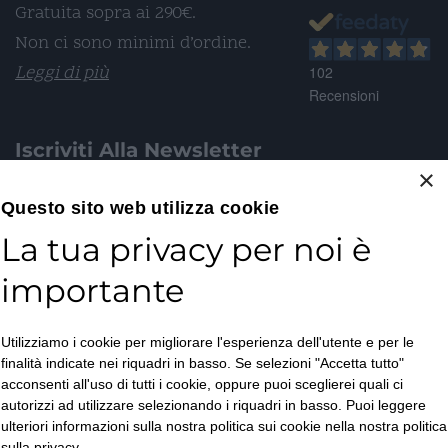
Gratuita sopra ai 290€.
Non ci sono minimi d’ordine.
Leggi di più
102
Recensioni
Iscriviti Alla Newsletter
×
Email*
Questo sito web utilizza cookie
La tua privacy per noi è
importante
Accetto la
Utilizziamo i cookie per migliorare l'esperienza dell'utente e per le
Privacy Policy
*
finalità indicate nei riquadri in basso. Se selezioni "Accetta tutto"
ISCRIVITI
acconsenti all'uso di tutti i cookie, oppure puoi sceglierei quali ci
autorizzi ad utilizzare selezionando i riquadri in basso. Puoi leggere
ulteriori informazioni sulla nostra politica sui cookie nella nostra politica
sulla privacy.