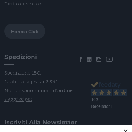
Diritto di recesso
Horeca Club
Spedizioni
Spedizione 15€.
Gratuita sopra ai 290€.
Non ci sono minimi d’ordine.
Leggi di più
102
Recensioni
Iscriviti Alla Newsletter
×