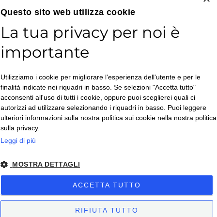
Email*
Questo sito web utilizza cookie
La tua privacy per noi è
importante
Accetto la
Utilizziamo i cookie per migliorare l'esperienza dell'utente e per le
Privacy Policy
*
finalità indicate nei riquadri in basso. Se selezioni "Accetta tutto"
ISCRIVITI
acconsenti all'uso di tutti i cookie, oppure puoi sceglierei quali ci
autorizzi ad utilizzare selezionando i riquadri in basso. Puoi leggere
ulteriori informazioni sulla nostra politica sui cookie nella nostra politica
sulla privacy.
Leggi di più
MOSTRA DETTAGLI
Copyright © 2026. All Rights Reserved.
ACCETTA TUTTO
Privacy policy
– Condizioni di Vendita
– Condizioni di Vendita Business
-
Impostazioni Cookies
RIFIUTA TUTTO