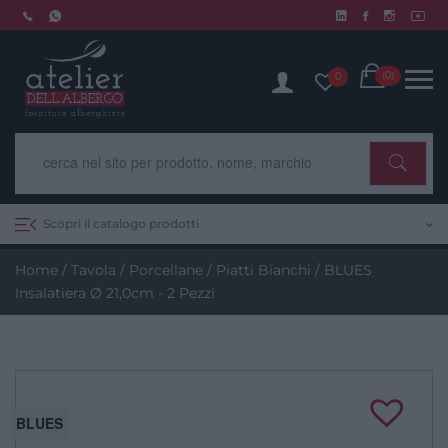
Skip
to
Chiusura estiva dal 10 al 14 agosto. Scopri di più.
content
Cart
(0)
0
Scopri il catalogo prodotti
Home
/
Tavola
/
Porcellane
/
Piatti Bianchi
/ BLUES
Insalatiera Ø 21,0cm - 2 Pezzi
BLUES