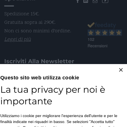
Spedizione 15€.
Gratuita sopra ai 290€.
Non ci sono minimi d’ordine.
Leggi di più
102
Recensioni
Iscriviti Alla Newsletter
×
Email*
Questo sito web utilizza cookie
La tua privacy per noi è
importante
Accetto la
Utilizziamo i cookie per migliorare l'esperienza dell'utente e per le
Privacy Policy
*
finalità indicate nei riquadri in basso. Se selezioni "Accetta tutto"