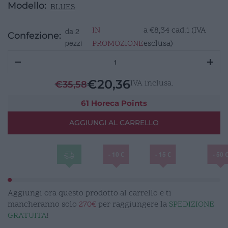
Modello:
BLUES
IN
a
€
8,34
cad.1 (IVA
da 2
Confezione:
pezzi
PROMOZIONE
esclusa)
BLUES
Insalatiera
Ø
€
20,36
IVA inclusa.
€
35,58
21,0cm
quantità
61 Horeca Points
AGGIUNGI AL CARRELLO
- 10 €
- 15 €
- 50 
Aggiungi ora questo prodotto al carrello e ti
mancheranno solo
270€
per raggiungere la
SPEDIZIONE
GRATUITA
!