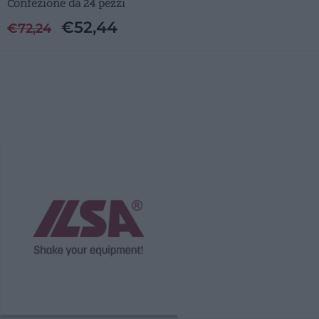
Confezione da 24 pezzi
€
52,44
€
72,24