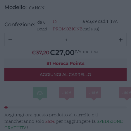
Modello:
CANON
IN
a
€
3,69
cad.1 (IVA
da 6
Confezione:
pezzi
PROMOZIONE
esclusa)
CANON
Ciotola
quadra
€
27,00
IVA inclusa.
€
37,20
avorio
13x13
81 Horeca Points
h7
AGGIUNGI AL CARRELLO
cm
quantità
- 10 €
- 15 €
- 50 
Aggiungi ora questo prodotto al carrello e ti
mancheranno solo
263€
per raggiungere la
SPEDIZIONE
GRATUITA
!