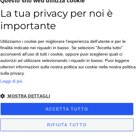
Questo sito web utilizza cookie
La tua privacy per noi è
importante
Accetto la
Utilizziamo i cookie per migliorare l'esperienza dell'utente e per le
Privacy Policy
*
finalità indicate nei riquadri in basso. Se selezioni "Accetta tutto"
ISCRIVITI
acconsenti all'uso di tutti i cookie, oppure puoi sceglierei quali ci
autorizzi ad utilizzare selezionando i riquadri in basso. Puoi leggere
ulteriori informazioni sulla nostra politica sui cookie nella nostra politica
sulla privacy.
Leggi di più
MOSTRA DETTAGLI
Copyright © 2026. All Rights Reserved.
ACCETTA TUTTO
Privacy policy
– Condizioni di Vendita
– Condizioni di Vendita Business
-
Impostazioni Cookies
RIFIUTA TUTTO
Sito creato da
etinet.it
Sitemap