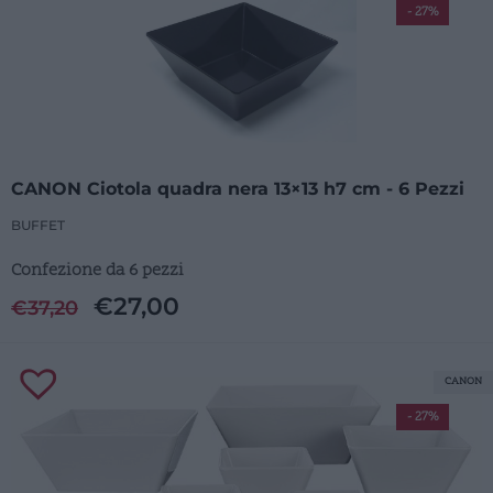
- 27%
CANON Ciotola quadra nera 13×13 h7 cm - 6 Pezzi
BUFFET
Confezione da 6 pezzi
€
27,00
€
37,20
CANON
- 27%