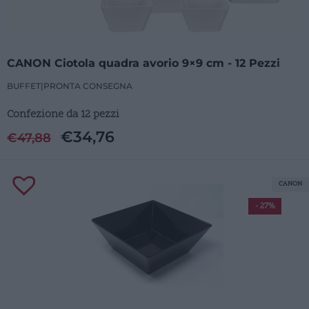
CANON Ciotola quadra avorio 9×9 cm - 12 Pezzi
BUFFET
|
PRONTA CONSEGNA
Confezione da 12 pezzi
€
34,76
€
47,88
CANON
- 27%