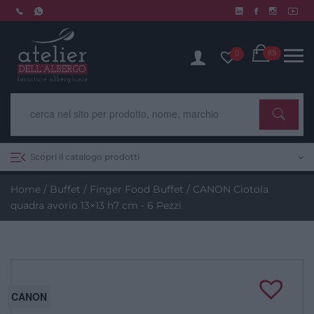
Skip
to
Chiusura estiva dal 10 al 14 agosto. Scopri di più.
content
Cart
(0)
0
Scopri il catalogo prodotti
Home
/
Buffet
/
Finger Food Buffet
/ CANON Ciotola
quadra avorio 13×13 h7 cm - 6 Pezzi
CANON